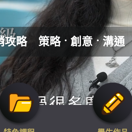
略
塑
造
行
銷
傳
播
人
才
的