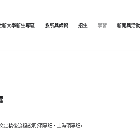
世新大學新生專區
系所與師資
招生
學習
新聞與活
醒
論文定稿後流程說明(碩專班、上海碩專班)