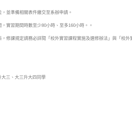
單位，並準備相關表件繳交至系辦申請。
間，實習期間時數至少80小時、至多160小時。。
資料，修課規定請務必詳閱「校外實習課程實施及選修辦法」與「校外
升大三、大三升大四同學