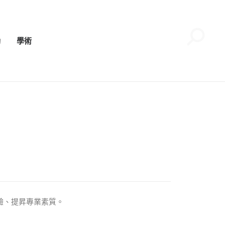
動
學術
驗、提昇專業素質。