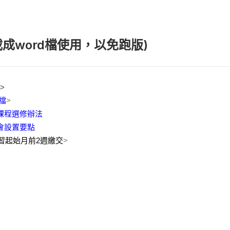
成word檔使用，以免跑版)
>
檔
>
課程選修辦法
會設置要點
習起始月前2週繳交
>