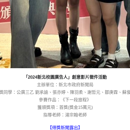
「2024新北校園廣告人」創意影片徵件活動
主辦單位：新北市政府新聞局
獎同學：公廣三乙 劉承諭、張亦婷、陳羽柔、謝哲元、鄒庚霖、蘇
參賽作品：《下一段旅程》
獲頒獎項：首獎(獎金15萬元)
指導老師：湯宗翰老師
【
得獎新聞露出
】