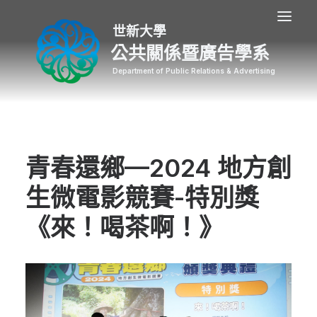
公共關係暨廣告學系
青春還鄉—2024 地方創
生微電影競賽-特別獎
《來！喝茶啊！》