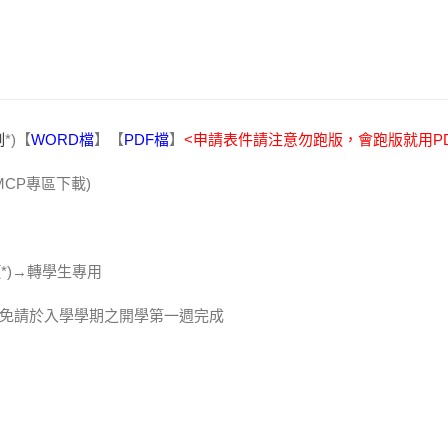
例
*)【
WORD檔
】【
PDF檔
】
<申請表件請注意勿跑版，會跑版就用PD
MCP專區下載)
項
*)→轉學生專用
抵免請於入學學期之開學第一週完成