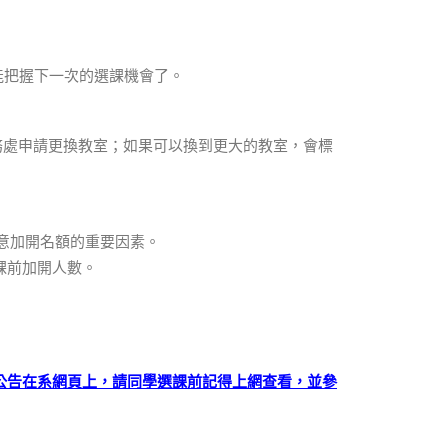
能把握下一次的選課機會了。
務處申請更換教室；如果可以換到更大的教室，會標
意加開名額的重要因素。
課前加開人數。
公告在系網頁上，請同學選課前記得上網查看，並參