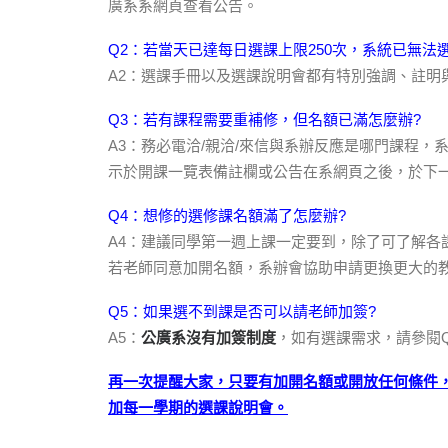
廣系系網頁查看公告。
Q2：若當天已達每日選課上限250次，系統已無法
A2：選課手冊以及選課說明會都有特別強調、註明
Q3：若有課程需要重補修，但名額已滿怎麼辦?
A3：務必電洽/親洽/來信與系辦反應是哪門課程
示於開課一覽表備註欄或公告在系網頁之後，於下
Q4：想修的選修課名額滿了怎麼辦?
A4：建議同學第一週上課一定要到，除了可了解
若老師同意加開名額，系辦會協助申請更換更大的
Q5：如果選不到課是否可以請老師加簽?
A5：
公廣系沒有加簽制度
，如有選課需求，請參閱
再一次提醒大家，只要有加開名額或開放任何條件
加每一學期的選課說明會。