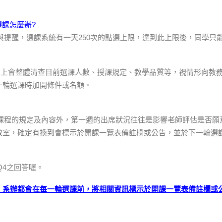
選課怎麼辦?
與提醒，選課系統有一天250次的點選上限，達到此上限後，同學只
，系上會整體清查目前選課人數、授課規定、教學品質等，視情形向教
一輪選課時加開條件或名額。
各課程的規定及內容外，第一週的出席狀況往往是影響老師評估是否願
教室，確定有換到會標示於開課一覽表備註欄或公告，並於下一輪選
Q4之回答喔。
，系辦都會在每一輪選課前，將相關資訊標示於開課一覽表備註欄或