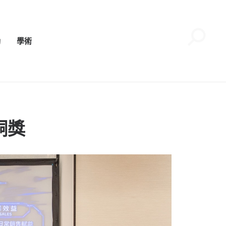
動
學術
銅獎