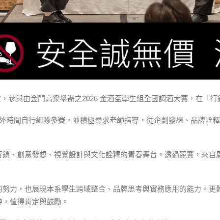
俊，參與由金門高粱舉辦之2026 金酒盃學生組全國調酒大賽，在「行
課外時間自行組隊參賽，並積極尋求老師指導，從企劃發想、品牌詮
行銷、創意發想、視覺設計與文化詮釋的青春舞台。透過競賽，來自
。
的努力，也展現本系學生跨域整合、品牌思考與實務應用的能力。更
神，值得肯定與鼓勵。