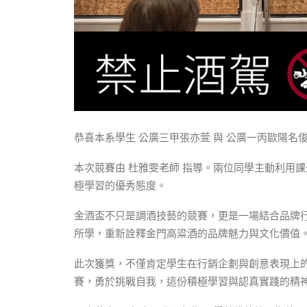
恭喜本系學生 公廣三甲張亦萱 與 公廣一丙歐陽名
本次競賽由 杜雅雯老師 指導。兩位同學主動利用
極學習的優秀態度。
金酒盃不只是調酒技藝的競賽，更是一場結合品牌
所學，重新詮釋金門高粱酒的品牌魅力與文化價值
此次獲獎，不僅肯定學生在行銷企劃與創意表現上
賽，勇於挑戰自我，這份積極學習與認真實踐的精