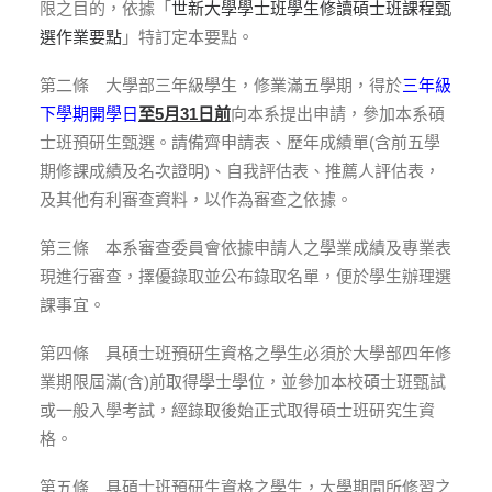
限之目的，依據「
世新大學學士班學生修讀碩士班課程甄
選作業要點
」特訂定本要點。
第二條 大學部三年級學生，修業滿五學期，得於
三年級
下學期開學日
至5月31日前
向本系提出申請，參加本系碩
士班預研生甄選。請備齊申請表、歷年成績單(含前五學
期修課成績及名次證明)、自我評估表、推薦人評估表，
及其他有利審查資料，以作為審查之依據。
第三條 本系審查委員會依據申請人之學業成績及專業表
現進行審查，擇優錄取並公布錄取名單，便於學生辦理選
課事宜。
第四條 具碩士班預研生資格之學生必須於大學部四年修
業期限屆滿(含)前取得學士學位，並參加本校碩士班甄試
或一般入學考試，經錄取後始正式取得碩士班研究生資
格。
第五條 具碩士班預研生資格之學生，大學期間所修習之