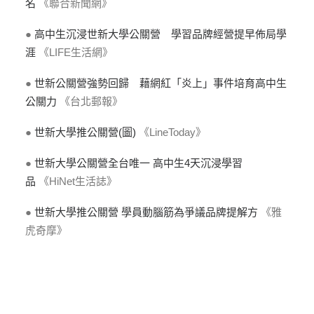
名
《聯合新聞網》
●
高中生沉浸世新大學公關營 學習品牌經營提早佈局學
涯
《LIFE生活網》
●
世新公關營強勢回歸 藉網紅「炎上」事件培育高中生
公關力
《台北郵報》
●
世新大學推公關營(圖)
《LineToday》
●
世新大學公關營全台唯一 高中生4天沉浸學習
品
《HiNet生活誌》
●
世新大學推公關營 學員動腦筋為爭議品牌提解方
《雅
虎奇摩》