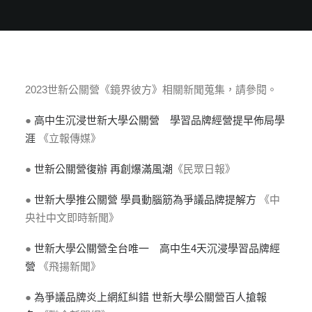
2023世新公關營《鏡界彼方》相關新聞蒐集，請參閱。
●
高中生沉浸世新大學公關營 學習品牌經營提早佈局學
涯
《立報傳媒》
●
世新公關營復辦 再創爆滿風潮
《民眾日報》
●
世新大學推公關營 學員動腦筋為爭議品牌提解方
《中
央社中文即時新聞》
●
世新大學公關營全台唯一 高中生4天沉浸學習品牌經
營
《飛揚新聞》
●
為爭議品牌炎上網紅糾錯 世新大學公關營百人搶報