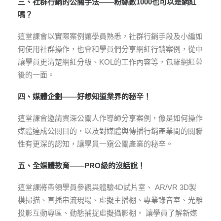
三、社群行銷的公關手法——粉絲數1000也可以是網紅
嗎？
這堂課會以實際案例讓學員熟悉，社群行銷手段及小編如
何使用社群操作，也會和學員們分享網紅行銷案例，從中
讓學員更清楚網紅分級、KOL的工作內容等，包羅網紅幕
後的一面。
四、媒體企劃——好想知道業界的秘辛！
這堂課會邀請資深公關人作導師分享案例，像是如何操作
媒體達成公關目的，以及對媒體與傳播行銷產業間的關聯
性有更深的認知，讓學員一窺公關產業的秘辛。
五、全媒體教育——PRO級的沒話說！
這堂課將帶領學員參觀與體驗4D試片室、 AR/VR 3D製
模掃描、直播串流現場、虛擬主播棚、專業錄音室、光雕
投影互動專區、動態捕捉虛擬攝影棚， 讓學員了解新媒