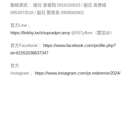
聯絡資訊： 總召 張睿翔 0916320833 / 副召 高譽綺
0953973516 / 副召 鄭育承 0908583002
官方Line：
https://linkby.tw/shupradprcamp
@557yfkev（要加@）
官方Facebook：
https://www.facebook.com/profile.php?
id=61552038637347
官方
Instagram：
https://www.instagram.com/pr.redeemer2024/