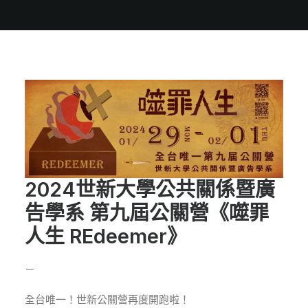
2024世新大學公共關係暨廣
告學系 第九屆公關營《噬罪
人生 REdeemer》
－
全台唯一！世新公關營再度開跑啦！