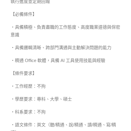
執行進度並定期回報
【必備條件】
・具備積極、負責盡職的工作態度、高度職業道德與保密
意識
・具備邏輯清晰、跨部門溝通與主動解決問題的能力
・精通 Office 軟體，具備 AI 工具使用技能與經驗
【條件要求】
・工作經歷：不拘
・學歷要求：專科、大學、碩士
・科系要求：不拘
・語文條件：英文（聽/精通、說/精通、讀/精通、寫/精