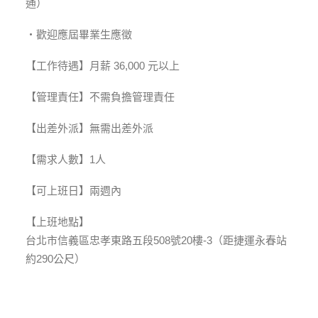
通）
・歡迎應屆畢業生應徵
【工作待遇】月薪 36,000 元以上
【管理責任】不需負擔管理責任
【出差外派】無需出差外派
【需求人數】1人
【可上班日】兩週內
【上班地點】
台北市信義區忠孝東路五段508號20樓-3（距捷運永春站
約290公尺）