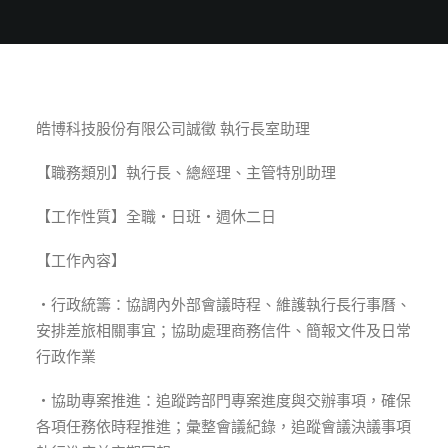
皓博科技股份有限公司誠徵 執行長室助理
【職務類別】執行長、總經理、主管特別助理
【工作性質】全職・日班・週休二日
【工作內容】
・行政統籌：協調內外部會議時程、維護執行長行事曆、
安排差旅相關事宜；協助處理商務信件、簡報文件及日常
行政作業
・協助專案推進：追蹤跨部門專案進度與交辦事項，確保
各項任務依時程推進；彙整會議紀錄，追蹤會議決議事項