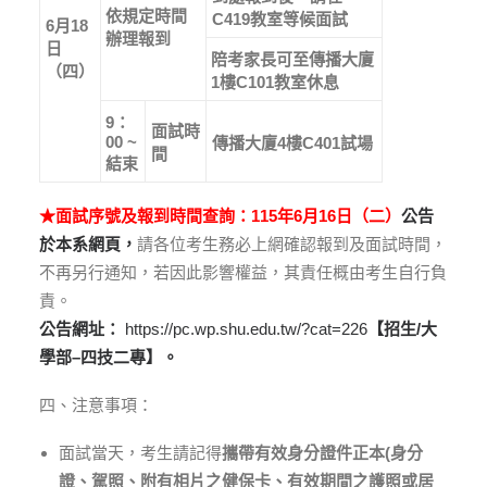
依規定時間
C419
教室等候面試
6
月18
辦理報到
日
陪考家長可至傳播大廈
（四）
1
樓
C101
教室休息
9
：
面試時
0
0 ~
傳播大廈
4
樓C401試場
間
結束
★面試序號及報到時間查詢：115年6月16日（二）
公告
於本系網頁，
請各位考生務必上網確認報到及面試時間，
不再另行通知，若因此影響權益，其責任概由考生自行負
責。
公告網址：
https://pc.wp.shu.edu.tw/?cat=226
【招生
/
大
學部
–
四技二專】。
四、注意事項：
面試當天，考生請記得
攜帶
有效
身分證件正本
(
身分
證、駕照、附有相片之健保卡、有效期間之護照或居