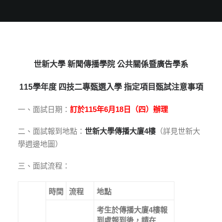
世新大學
新聞傳播學院
公共關係暨廣告學系
115
學年度
四技二專甄選入學
指定項目甄試注意事項
一、面試日期：
訂於115年6月18日（四
）辦理
二、面試報到地點：
世新大學傳播大廈
4
樓
（詳見世新大
學週邊地圖）
三、面試流程：
時間
流程
地點
考生於傳播大廈
4
樓報
到處報到後，請在