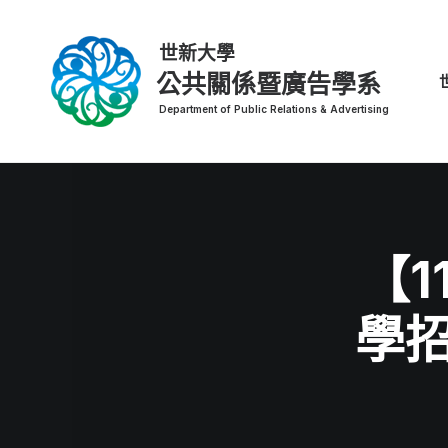
公共關係暨廣告學系
【
學招