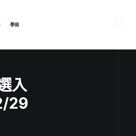
動
學術
選入
/29