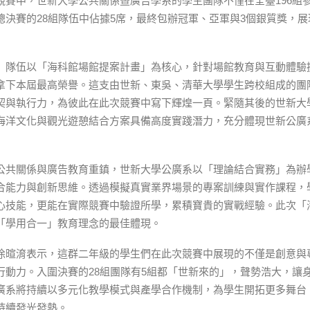
競賽中，世新大學公共關係暨廣告學系的學生團隊不僅在全臺196組
總決賽的28組隊伍中佔據5席，最終包辦冠軍、亞軍與3個銀質獎，
」隊伍以「海科館場館提案計畫」為核心，針對場館教育與互動體驗
拿下本屆最高榮譽。這支由世新、東吳、清華大學學生跨校組成的團
契與執行力，為彼此在此次競賽中寫下輝煌一頁。緊隨其後的世新大
海洋文化與觀光遊憩結合方案具備高度實踐潛力，充分體現世新公廣
公共關係與廣告教育重鎮，世新大學公廣系以「理論結合實務」為辦
合能力與創新思維。透過模擬真實業界場景的專案訓練與實作課程，
心技能，更能在實際競賽中驗證所學，累積寶貴的實戰經驗。此次「
「學用合一」教育理念的最佳體現。
徐暄淯表示，這群二年級的學生們在此次競賽中展現的不僅是創意與
行動力。入圍決賽的28組團隊有5組都「世新來的」，聲勢浩大，讓
廣系將持續以多元化教學模式與產學合作機制，為學生開拓更多舞台
持續發光發熱。