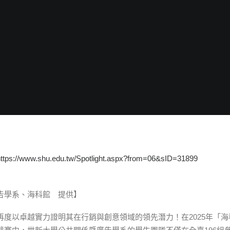
https://www.shu.edu.tw/Spotlight.aspx?from=06&sID=31899
告學系、海科館 提供】
再度以卓越實力證明其在行銷與創意領域的領先潛力！在2025年「