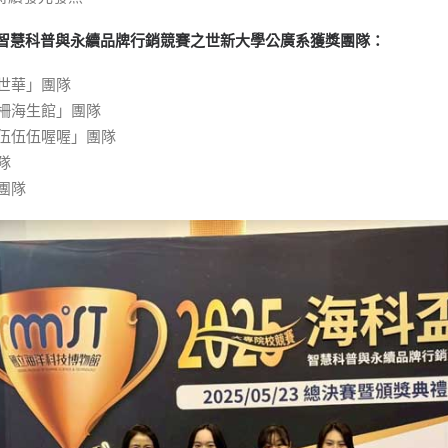
盃」智慧科普與永續品牌行銷競賽之世新大學公廣系獲獎團隊：
世華」團隊
柵海生館」團隊
伍伍伍喔喔」團隊
隊
團隊