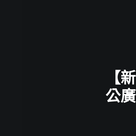
【新
公廣