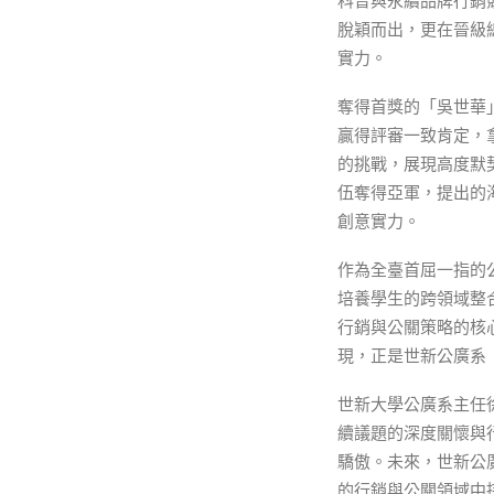
科普與永續品牌行銷
脫穎而出，更在晉級
實力。
奪得首獎的「吳世華
贏得評審一致肯定，
的挑戰，展現高度默
伍奪得亞軍，提出的
創意實力。
作為全臺首屈一指的
培養學生的跨領域整
行銷與公關策略的核
現，正是世新公廣系
世新大學公廣系主任
續議題的深度關懷與
驕傲。未來，世新公
的行銷與公關領域中