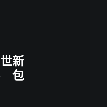
！世新
彩 包