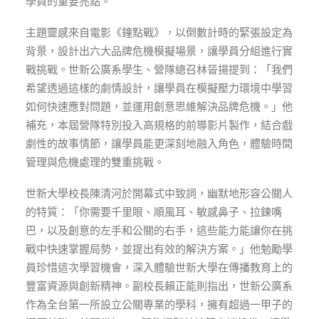
學員的重要亮點。
主題靈感來自電影《鐘點戰》，以倒數計時的緊張設定為
背景，設計出六大品牌危機模擬場景，讓學員分組進行實
戰挑戰。世新公廣系學生、營隊總召林晉揚提到：「我們
希望透過這樣的劇情設計，讓學員在模擬壓力環境中學習
如何快速應對問題，並運用創意思維解決品牌危機。」他
補充，本屆營隊特別投入高規格的前導影片製作，結合戲
劇性的故事情節，讓學員能更深刻地融入角色，體驗時間
管理與危機處理的雙重挑戰。
世新大學校長陳清河於開幕式中致詞，幽默地形容公關人
的特質：「你需要千里眼、順風耳、敏感鼻子、拉鍊嘴
巴，以及創意的左手和公關的右手，這些能力能讓你在挑
戰中快速掌握局勢，並提出有效的解決方案。」他勉勵學
員珍惜這次學習機會，深入體驗世新大學在傳播教育上的
豐富資源與創新精神。副校長賴正能則指出，世新公廣系
作為全台第一所設立公關專業的學科，擁有超過一甲子的