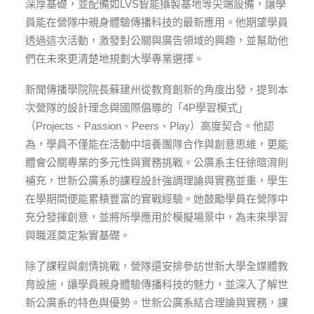
深厚基礎，並配備如LVS智能攝製基地等尖端設備，讓學
員能在營隊中親身體驗傳播科技的最新應用。他期望學員
透過這次活動，激發對公關與廣告領域的興趣，並幫助他
們在未來更清楚地規劃大學專業選擇。
新聞傳播學院院長蘇建州從教育創新的角度出發，提到本
次營隊的設計理念與國際倡導的「4P學習模式」
（Projects、Passion、Peers、Play）高度契合。他認
為，學員不僅能在活動中培養團隊合作與創意思維，更能
體會公關專業的多元性與實務挑戰。公廣系主任徐暄淯則
補充，世新公廣系的課程設計強調理論與實務並重，學生
在學期間便能累積豐富的實戰經驗。她鼓勵學員在營隊中
充分發揮創意，並將所學應用於模擬場景中，為未來學習
與職涯奠定紮實基礎。
除了課程與劇情挑戰，營隊還安排參訪世新大學全媒體教
育設施，讓學員親身體驗傳播科技的魅力，並深入了解世
新公廣系的特色與優勢。世新公廣系結合理論與實務，課