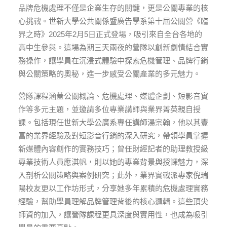
品牌危機處理不僅是企業生存的關鍵，更是公關專業的核
心挑戰。世新大學公共關係暨廣告學系第十屆公關營《臨
界之時》2025年2月5日正式登場，吸引來自全台各地的
高中生參與。這場為期三天兩夜的營隊以創新劇情結合實
務操作，讓學員在沉浸式體驗中探索危機管理、品牌行銷
與公關策略的奧秘，進一步感受公關產業的多元魅力。
營隊課程涵蓋公關概論、危機處理、媒體企劃、短影音實
作等多元主題，並邀請多位專業講師與業界菁英親自授
課。包括現任世新大學公廣系專任講師湯宗翰，他以其豐
富的業界經驗及對短影音行銷的深入研究，帶領學員掌握
新媒體內容創作的實務技巧；曾任財經記者的助理教授級
專業技術人員應淇帆，則以她的專業背景與授課魅力，深
入剖析公關策略與案例研究；此外，業界實戰派專家倪瑞
陽校友更以工作坊形式，分享她多年累積的危機處理實務
經驗，幫助學員理解品牌管理背後的核心邏輯。這些頂尖
師資的加入，讓營隊課程更具深度與實用性，也成為吸引