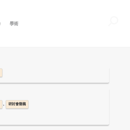
動
學術
,
研討會徵稿