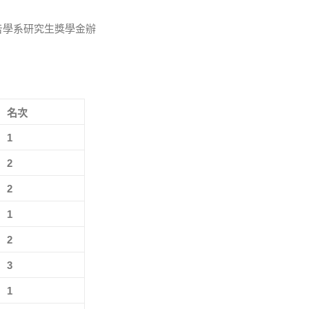
告學系研究生獎學金辦
名次
1
2
2
1
2
3
1