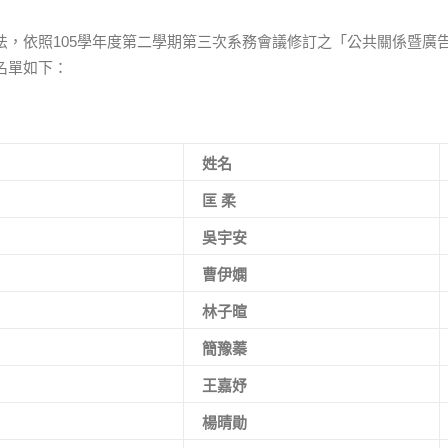
法，依照105學年度第二學期第三次系務會議修訂之「公共關係暨廣
名單如下：
姓名
匡 柔
吳宇安
曹伊嫻
林子暄
簡豫蓁
王嘉妤
楊晴勛