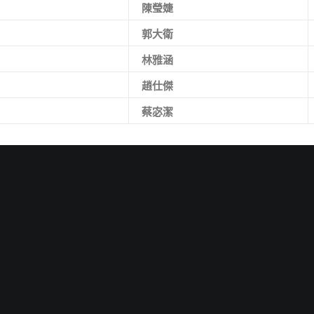
陳瑩婕
郭大衛
林雅涵
趙仕傑
蔡宓潔