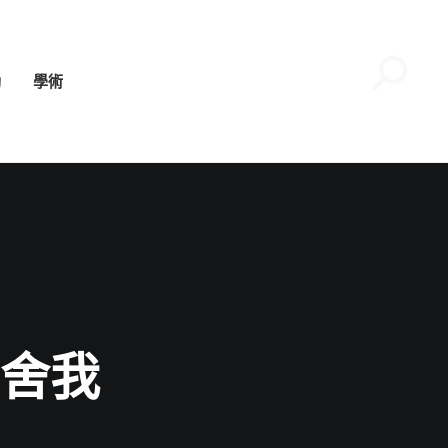
動
學術
生舍我