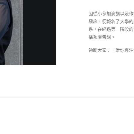
因從小參加演講以及作
興趣，便報名了大學的
系，在經過第一階段的
播系廣告組。
勉勵大家：「當你專注