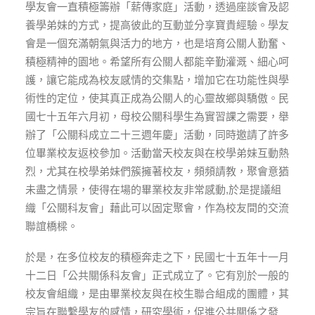
學友會一直積極籌辦「薪傳家庭」活動，透過座談會及認
養學弟妹的方式，提高彼此的互動並分享寶貴經驗。學友
會是一個充滿朝氣與活力的地方，也是培育公關人勤奮、
積極精神的園地。希望所有公關人都能辛勤灌溉、細心呵
護，讓它能成為校友感情的交集點，增加它在功能性與學
術性的定位，使其真正成為公關人的心靈故鄉與驕傲。民
國七十五年六月初，母校公關科學生為實習課之需要，舉
辦了「公關科成立二十三週年慶」活動，同時邀請了許多
位畢業校友返校參加。活動當天校友與在校學弟妹互動熱
烈，尤其在校學弟妹們簇擁著校友，頻頻請教，聚會意猶
未盡之情景，使得在場的畢業校友非常感動,於是提議組
織「公關科友會」藉此可以固定聚會，作為校友間的交流
聯誼橋樑。
於是，在多位校友的積極奔走之下，民國七十五年十一月
十二日「公共關係科友會」正式成立了。它有別於一般的
校友會組織，是由畢業校友與在校生聯合組成的團體，其
宗旨在聯繫學友的感情，研究學術，促進公共關係之發