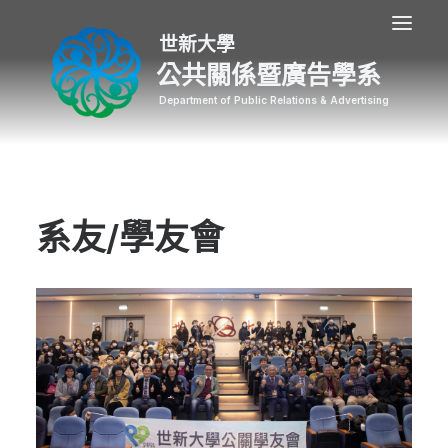
公共關係暨廣告學系
系友/學友會