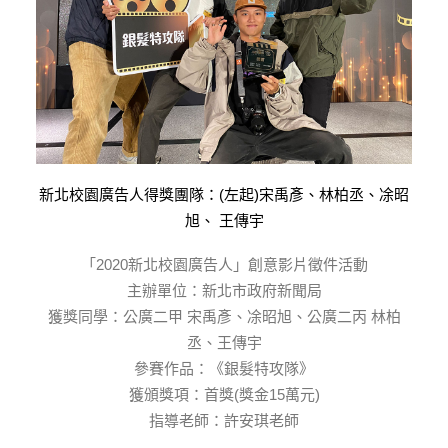
新北校園廣告人得獎團隊：(左起)宋禹彥、林柏丞、凃昭
旭、 王傳宇
「2020新北校園廣告人」創意影片徵件活動
主辦單位：新北市政府新聞局
獲獎同學：公廣二甲 宋禹彥、凃昭旭、公廣二丙 林柏
丞、王傳宇
參賽作品：《銀髮特攻隊》
獲頒獎項：首獎(獎金15萬元)
指導老師：許安琪老師