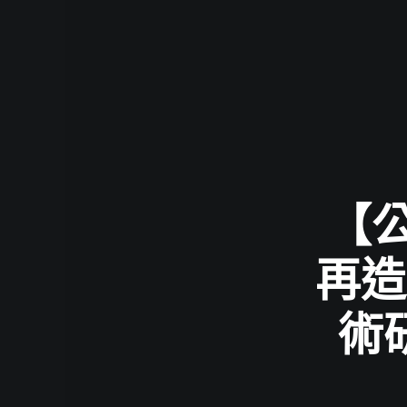
【公
再造
術