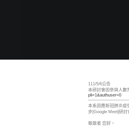
111/5/6公告
本研討會因參與人數
pli=1&authuser=0
—————————
本系因應新冠肺炎疫情
步[Google Meet
敬啟者 您好，