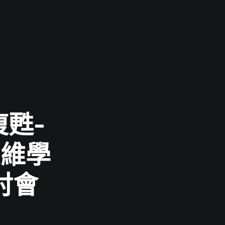
復甦-
思維學
討會