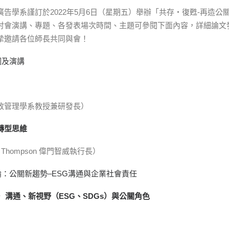
告學系謹訂於2022年5月6日（星期五）舉辦「共存‧復甦-再造公
討會演講、專題、各發表場次時間、主題可參閱下面內容，詳細論文
摯邀請各位師長共同與會！
詞及演講
政管理學系教授兼研發長）
轉型思維
 Thompson 偉門智威執行長）
：公關新趨勢–ESG溝通與企業社會責任
）溝通、新視野（ESG、SDGs）與公關角色