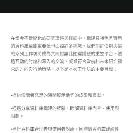
在當今不斷變化的研究環境與樣態中，構建具特色且實用
的資料庫至關重要但也面臨許多挑戰。我們期許價創與挑
戰系列工作坊將成為共同討論此關鍵議題的重要平台，透
過互動的討論和深入的交流，凝聚符合當前和未來研究需
求的方向與行動策略，以下是本次工作坊的主要目標：
•提供演講者充足的時間展示他們的成果和貢獻。
•通過分享資料庫構建的經驗，瞭解資料庫內容、使用與
限制。
•進行資料庫管理者與使用者對話，回饋給資料庫建設性