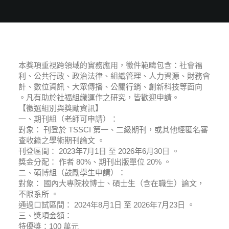
本獎項重視跨領域的實務應用，徵件範疇包含：社會福
利、公共行政、政治法律、組織管理、人力資源、財務會
計、數位資訊、大眾傳播、公關行銷、創新科技等面向
。凡有助於社福組織運作之研究，皆歡迎申請。
【徵選組別與獎勵資訊】
一、期刊組（老師可申請）：
對象： 刊登於 TSSCI 第一、二級期刊，或其他經匿名審
查收錄之學術期刊論文 。
刊登區間： 2023年7月1日 至 2026年6月30日 。
獎金分配： 作者 80%、期刊出版單位 20% 。
二、碩博組（鼓勵學生申請）：
對象： 國內大專院校博士、碩士生（含在職生）論文，
不限系所 。
通過口試區間： 2024年8月1日 至 2026年7月23日 。
三、獎項金額：
特優獎：100 萬元