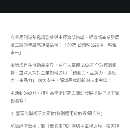
商業周刊誠摯邀請您參與由經濟部指導、經濟部產業發展
署主辦的年度高規格論壇：「2025 台灣精品論壇—精耀
未來」。
本論壇旨在協助產學界，在年末掌握 2026年全球經濟趨
勢，並深入探討企業如何運用 「預測力、品牌力、適應
力、產品力」 四大支柱，解鎖品牌創新的未來金鑰。
本活動的設計，特別為學術研究與職涯發展提供了以下實
務洞察：
豐富的學術研究素材(特別適用於教授/研究生)
前瞻經濟數據：聽《商業周刊》副總主筆楊少強，獨家解