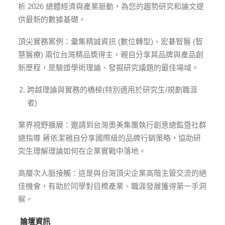
析 2026 總體經濟與產業脈動，為您的趨勢研究和論文提
供最新的數據基礎。
頂尖實務案例：彙集精誠資訊 (數位轉型)、宏碁智醫 (智
慧醫療) 兩位台灣精品獎得主，親自分享其品牌與產品創
新歷程，是驗證學術理論、發掘研究議題的最佳場域。
跨越理論與實務的橋樑(特別適用於研究生/規劃職涯
者)
業界視野擴展：邀請到台灣奧美集團執行創意總監暨社群
總指導 蔣依潔親自分享國際級的品牌行銷策略，協助研
究生理解理論如何在企業實戰中落地。
高層次人脈接觸：這是與台灣頂尖企業高階主管交流的絕
佳機會，有助於同學對目標產業、職涯發展獲得第一手洞
察。
論壇資訊