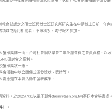
研究生從事社會網絡相關研究與應用，以提升社會網絡相關學研發展
與教育部認定之碩士班與博士班研究所研究生在申請截止日前一年內
絡領域或應用相關者，不限科系，均得報名參加。
人獲頒獎牌一面、台灣社會網絡學會二年免繳會費之會員資格、以及
SNC研討會之權利。
授獲頒獎狀一紙。
學會活動中以公開儀式頒發獎狀、獎牌等。
人需應邀在本會活動中發表成果。
，於2025/7/31以電子郵件(tasn@tasn.org.tw)寄送本會秘書處
件
）。