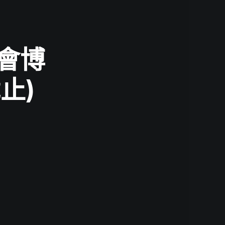
學會博
截止)