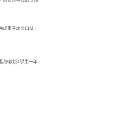
，敬邀您指導的博碩
完成畢業論文口試，
指導教授&學生一年
。