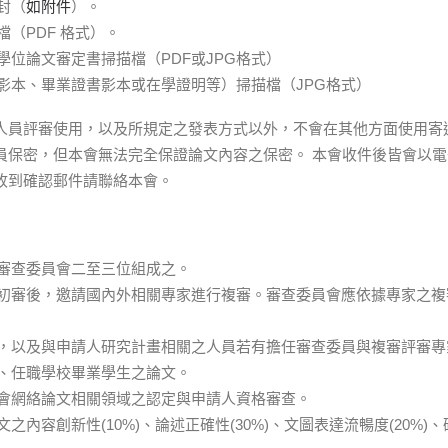
封（
如附件
）。
（PDF 格式）。
學位論文審定書掃描檔（PDF或JPG格式）
影本、畢業證書影本或在學證明等）掃描檔（JPG格式）
人員評審使用，以及所規定之發表方式以外，不會在其他方面使用寄
員保密，但本會無法完全保證論文內容之保密。 本會收件後皆會以
收到確認郵件請聯絡本會。
審查委員會二至三位組成之。
初審後，邀請國內外相關專家進行複審。審查委員會應依據專家之複
，以及與申請人研究計畫相關之人員若有擔任審查委員與複審評審專
、任職學校畢業學生之論文。
會網絡論文相關領域之認定與申請人資格審查。
之內容創新性(10%)、論述正確性(30%)、文圖表達流暢度(20%)、