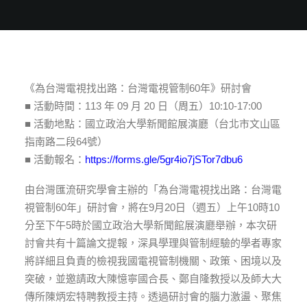
《為台灣電視找出路：台灣電視管制60年》研討會
■ 活動時間：113 年 09 月 20 日（周五）10:10-17:00
■ 活動地點：國立政治大學新聞館展演廳（台北市文山區
指南路二段64號）
■ 活動報名：
https://forms.gle/5gr4io7jSTor7dbu6
由台灣匯流研究學會主辦的「為台灣電視找出路：台灣電
視管制60年」研討會，將在9月20日（週五）上午10時10
分至下午5時於國立政治大學新聞館展演廳舉辦，本次研
討會共有十篇論文提報，深具學理與管制經驗的學者專家
將詳細且負責的檢視我國電視管制機關、政策、困境以及
突破，並邀請政大陳憶寧國合長、鄭自隆教授以及師大大
傳所陳炳宏特聘教授主持。透過研討會的腦力激盪、聚焦