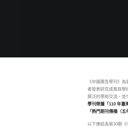
《中國廣告學刊》為
者發表研究成果與學
廣泛的學術交流，並
學刊榮獲「
110
年臺
「熱門期刊傳播（五
以下連結為第30期