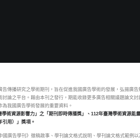
廣告傳播研究之學術期刊，旨在促進我國廣告學術的發展，弘揚廣告
術討論之平台。藉由本刊之發行，期能收錄更多廣告相關議題論文討
作為我國廣告學術發展的重要資料。
灣學術資源影響力」之「期刊即時傳播獎」、
112
年臺灣學術資源能
年引用）」獎項。
《中國廣告學刊》徵稿啟事、學刊論文格式說明、學刊論文格式範例以