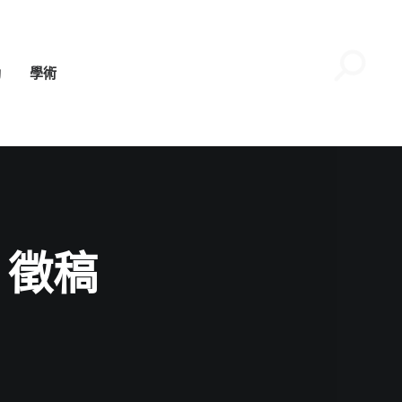
動
學術
》徵稿